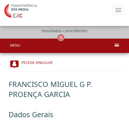
Toggl
navig
Apenas
OCS
Entidades
Tudo
resultados coincidentes
MENU
PESSOA SINGULAR
FRANCISCO MIGUEL G P.
PROENÇA GARCIA
Dados Gerais