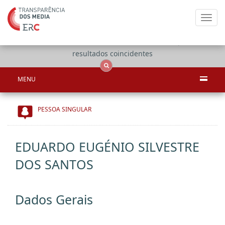
Toggl
navig
Apenas
OCS
Entidades
Tudo
resultados coincidentes
MENU
PESSOA SINGULAR
EDUARDO EUGÉNIO SILVESTRE
DOS SANTOS
Dados Gerais