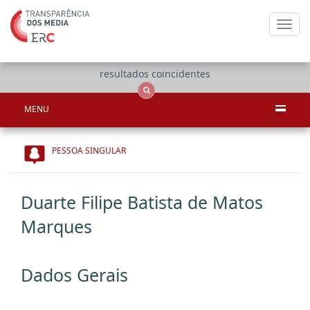
Toggl
navig
Apenas
OCS
Entidades
Tudo
resultados coincidentes
MENU
PESSOA SINGULAR
Duarte Filipe Batista de Matos
Marques
Dados Gerais