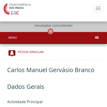
Toggl
navig
Apenas
OCS
Entidades
Tudo
resultados coincidentes
MENU
PESSOA SINGULAR
Carlos Manuel Gervásio Branco
Dados Gerais
Actividade Principal