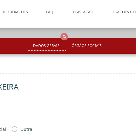
DELIBERAÇÕES
FAQ
LEGISLAÇÃO
LIGAÇÕES ÚT
Apenas resultados coincide
OCS
Entidades
Tudo
DADOS GERAIS
ÓRGÃOS SOCIAIS
XEIRA
ial
Outra