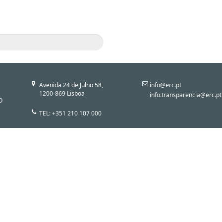
Avenida 24 de Julho 58,
info@erc.pt
1200-869 Lisboa
info.transparencia@erc.pt
O
TEL: +351 210 107 000