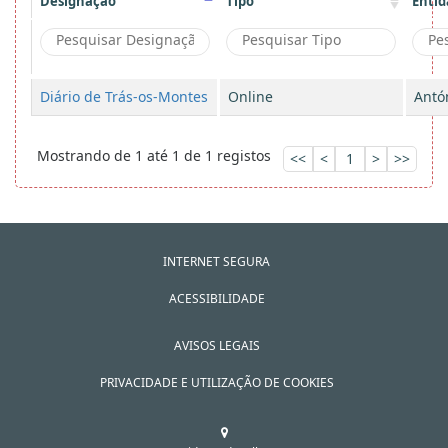
Designação
Tipo
Entid
Diário de Trás-os-Montes
Online
Antó
Mostrando de 1 até 1 de 1 registos
<<
<
1
>
>>
INTERNET SEGURA
ACESSIBILIDADE
AVISOS LEGAIS
PRIVACIDADE E UTILIZAÇÃO DE COOKIES