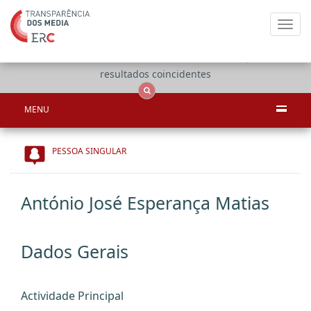
Toggl
navig
Apenas
OCS
Entidades
Tudo
resultados coincidentes
MENU
PESSOA SINGULAR
António José Esperança Matias
Dados Gerais
Actividade Principal