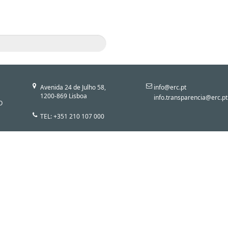
Avenida 24 de Julho 58,
info@erc.pt
1200-869 Lisboa
info.transparencia@erc.pt
O
TEL: +351 210 107 000