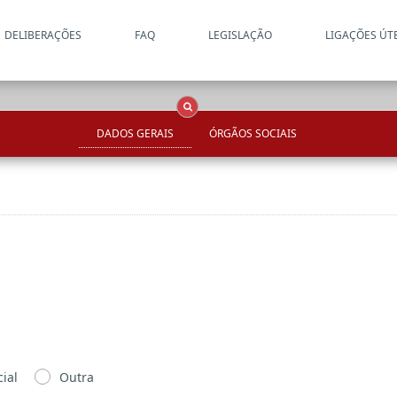
DELIBERAÇÕES
FAQ
LEGISLAÇÃO
LIGAÇÕES ÚT
Apenas resultados coincide
OCS
Entidades
Tudo
DADOS GERAIS
ÓRGÃOS SOCIAIS
ial
Outra