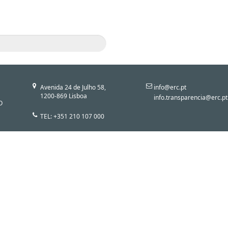
Avenida 24 de Julho 58,
info@erc.pt
1200-869 Lisboa
info.transparencia@erc.pt
O
TEL: +351 210 107 000