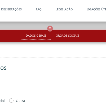
DELIBERAÇÕES
FAQ
LEGISLAÇÃO
LIGAÇÕES ÚT
Apenas resultados coincide
OCS
Entidades
Tudo
DADOS GERAIS
ÓRGÃOS SOCIAIS
tos
ial
Outra