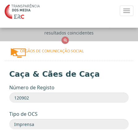
Toggl
navig
Apenas
OCS
Entidades
Tudo
resultados coincidentes
ÓRGÃOS DE COMUNICAÇÃO SOCIAL
Caça & Cães de Caça
Número de Registo
Tipo de OCS