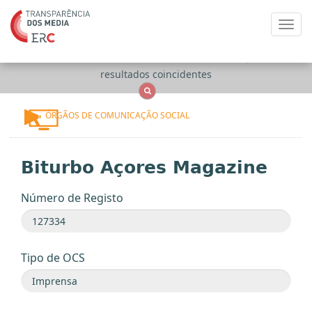
Toggl
navig
Apenas
OCS
Entidades
Tudo
resultados coincidentes
ÓRGÃOS DE COMUNICAÇÃO SOCIAL
Biturbo Açores Magazine
Número de Registo
Tipo de OCS