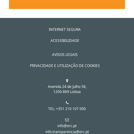
Município
Serviços Audiovisuais a Pedido
Junta de Freguesia
INTERNET SEGURA
ACESSIBILIDADE
AVISOS LEGAIS
PRIVACIDADE E UTILIZAÇÃO DE COOKIES
Avenida 24 de Julho 58,
1200-869 Lisboa
TEL: +351 210 107 000
info@erc.pt
info.transparencia@erc.pt