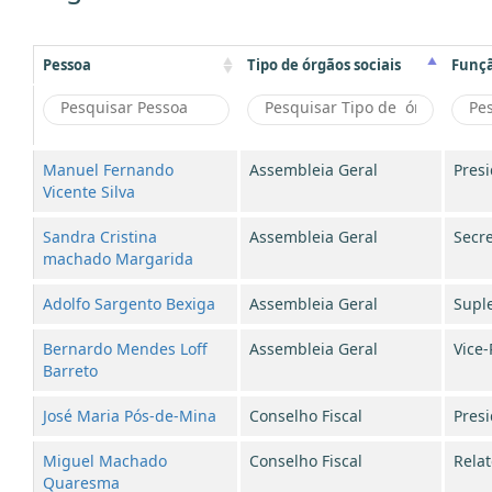
Pessoa
Tipo de órgãos sociais
Funç
Manuel Fernando
Assembleia Geral
Pres
Vicente Silva
Sandra Cristina
Assembleia Geral
Secre
machado Margarida
Adolfo Sargento Bexiga
Assembleia Geral
Supl
Bernardo Mendes Loff
Assembleia Geral
Vice-
Barreto
José Maria Pós-de-Mina
Conselho Fiscal
Pres
Miguel Machado
Conselho Fiscal
Relat
Quaresma