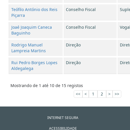
Teófilo António dos Reis
Conselho Fiscal
Supl
Piçarra
Joaé Joaquim Caneca
Conselho Fiscal
Voga
Baguinho
Rodrigo Manuel
Direção
Diret
Lampreia Martins
Rui Pedro Borges Lopes
Direção
Diret
Aldegalega
Mostrando de 1 até 10 de 15 registos
<<
<
1
2
>
>>
INTERNET SEGURA
ACESSIBILIDADE