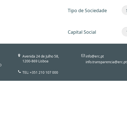
Tipo de Sociedade
Capital Social
Avenida 24 de Julho 58,
info@erc.pt
1200-869 Lisboa
info.transparencia@erc.pt
O
TEL: +351 210 107 000