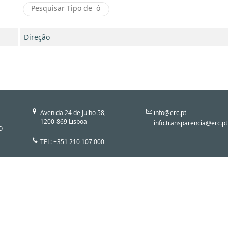
Direção
Avenida 24 de Julho 58,
info@erc.pt
1200-869 Lisboa
info.transparencia@erc.pt
O
TEL: +351 210 107 000