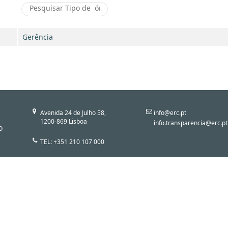
Gerência
Avenida 24 de Julho 58,
info@erc.pt
1200-869 Lisboa
info.transparencia@erc.pt
O
TEL: +351 210 107 000