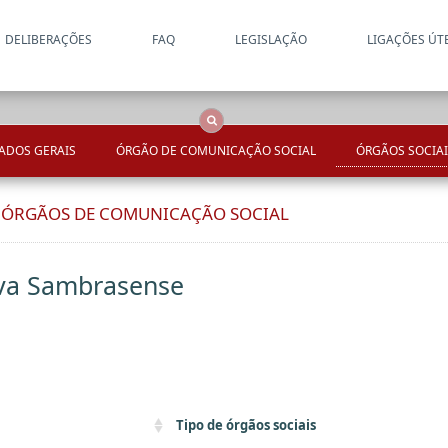
DELIBERAÇÕES
FAQ
LEGISLAÇÃO
LIGAÇÕES ÚT
Apenas resultados coincide
OCS
Entidades
Tudo
ADOS GERAIS
ÓRGÃO DE COMUNICAÇÃO SOCIAL
ÓRGÃOS SOCIAI
E ÓRGÃOS DE COMUNICAÇÃO SOCIAL
iva Sambrasense
Tipo de órgãos sociais