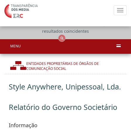
Toggl
navig
Apenas
OCS
Entidades
Tudo
resultados coincidentes
MENU
ENTIDADES PROPRIETÁRIAS DE ÓRGÃOS DE
COMUNICAÇÃO SOCIAL
Style Anywhere, Unipessoal, Lda.
Relatório do Governo Societário
Informação