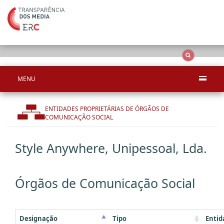
Ape
OCS
Entidades
Tudo
MENU
ENTIDADES PROPRIETÁRIAS DE ÓRGÃOS DE
COMUNICAÇÃO SOCIAL
Style Anywhere, Unipessoal, Lda.
Órgãos de Comunicação Social
Designação
Tipo
Entid