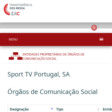
Ape
OCS
Entidades
Tudo
MENU
ENTIDADES PROPRIETÁRIAS DE ÓRGÃOS DE
COMUNICAÇÃO SOCIAL
Sport TV Portugal, SA
Órgãos de Comunicação Social
Designação
Tipo
Entid