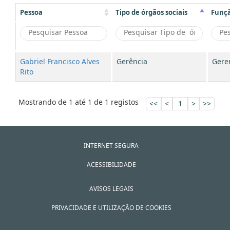
Pessoa
Tipo de órgãos sociais
Funç
Gabriel Francisco Alves
Gerência
Gere
Rito
Mostrando de 1 até 1 de 1 registos
<<
<
1
>
>>
INTERNET SEGURA
ACESSIBILIDADE
AVISOS LEGAIS
PRIVACIDADE E UTILIZAÇÃO DE COOKIES