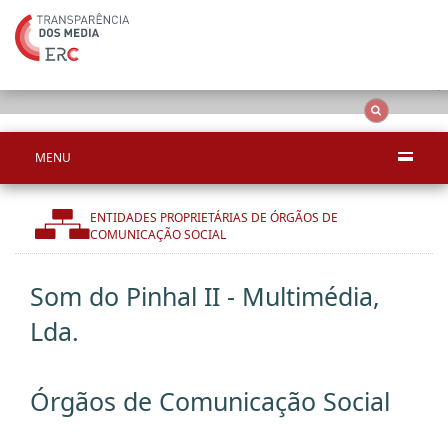
Ape
OCS
Entidades
Tudo
MENU
ENTIDADES PROPRIETÁRIAS DE ÓRGÃOS DE
COMUNICAÇÃO SOCIAL
Som do Pinhal II - Multimédia,
Lda.
Órgãos de Comunicação Social