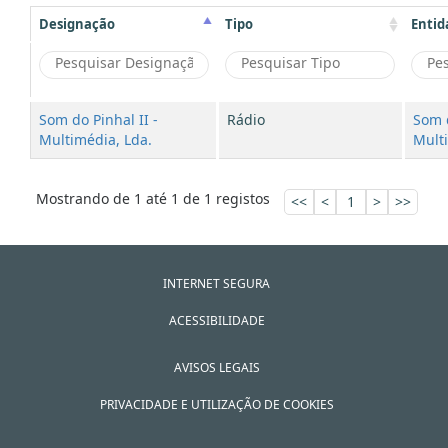
Designação
Tipo
Entid
Som do Pinhal II -
Rádio
Som d
Multimédia, Lda.
Mult
Mostrando de 1 até 1 de 1 registos
<<
<
1
>
>>
INTERNET SEGURA
ACESSIBILIDADE
AVISOS LEGAIS
PRIVACIDADE E UTILIZAÇÃO DE COOKIES