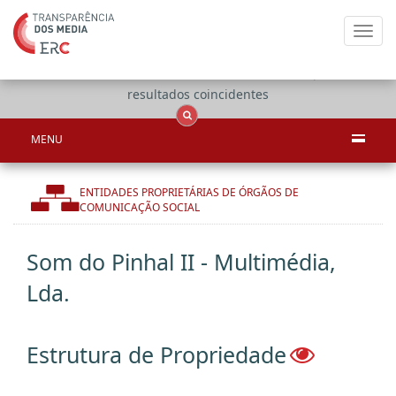
Toggl
navig
Apenas
OCS
Entidades
Tudo
resultados coincidentes
MENU
ENTIDADES PROPRIETÁRIAS DE ÓRGÃOS DE
COMUNICAÇÃO SOCIAL
Som do Pinhal II - Multimédia,
Lda.
Estrutura de Propriedade