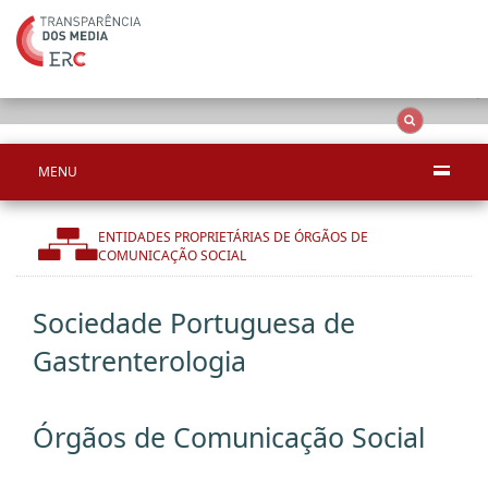
Ape
OCS
Entidades
Tudo
MENU
ENTIDADES PROPRIETÁRIAS DE ÓRGÃOS DE
COMUNICAÇÃO SOCIAL
Sociedade Portuguesa de
Gastrenterologia
Órgãos de Comunicação Social