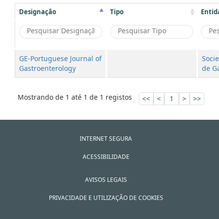
Designação
Tipo
Entid
GE-Portuguese Journal of
Soci
Gastroenterology
de G
Mostrando de 1 até 1 de 1 registos
<<
<
1
>
>>
INTERNET SEGURA
ACESSIBILIDADE
AVISOS LEGAIS
PRIVACIDADE E UTILIZAÇÃO DE COOKIES