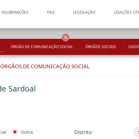
DELIBERAÇÕES
FAQ
LEGISLAÇÃO
LIGAÇÕES ÚT
Apenas resultados coincide
OCS
Entidades
Tudo
ÓRGÃO DE COMUNICAÇÃO SOCIAL
ÓRGÃOS SOCIAIS
DADO
E ÓRGÃOS DE COMUNICAÇÃO SOCIAL
de Sardoal
Distrito
ial
Outra