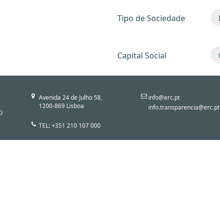
Tipo de Sociedade
Capital Social
Avenida 24 de Julho 58,
info@erc.pt
1200-869 Lisboa
info.transparencia@erc.pt
O
TEL: +351 210 107 000