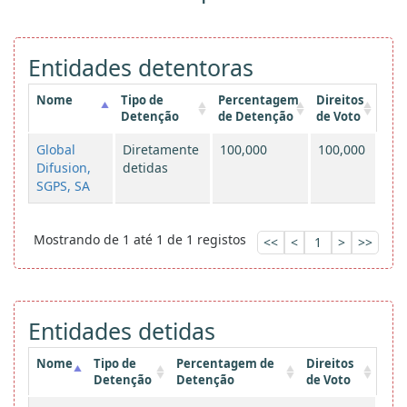
Entidades detentoras
Nome
Tipo de
Percentagem
Direitos
Detenção
de Detenção
de Voto
Global
Diretamente
100,000
100,000
Difusion,
detidas
SGPS, SA
Mostrando de 1 até 1 de 1 registos
<<
<
1
>
>>
Entidades detidas
Nome
Tipo de
Percentagem de
Direitos
Detenção
Detenção
de Voto