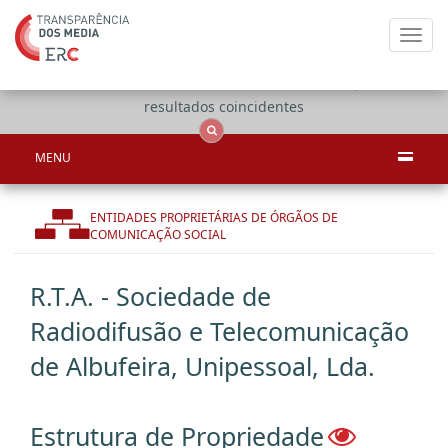
Toggl
navig
Apenas
OCS
Entidades
Tudo
resultados coincidentes
MENU
ENTIDADES PROPRIETÁRIAS DE ÓRGÃOS DE
COMUNICAÇÃO SOCIAL
R.T.A. - Sociedade de
Radiodifusão e Telecomunicação
de Albufeira, Unipessoal, Lda.
Estrutura de Propriedade