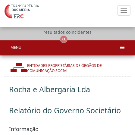
Toggl
navig
Apenas
OCS
Entidades
Tudo
resultados coincidentes
MENU
ENTIDADES PROPRIETÁRIAS DE ÓRGÃOS DE
COMUNICAÇÃO SOCIAL
Rocha e Albergaria Lda
Relatório do Governo Societário
Informação