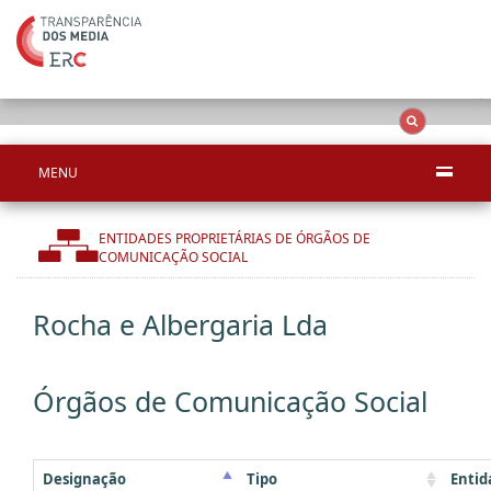
Ape
OCS
Entidades
Tudo
MENU
ENTIDADES PROPRIETÁRIAS DE ÓRGÃOS DE
COMUNICAÇÃO SOCIAL
Rocha e Albergaria Lda
Órgãos de Comunicação Social
Designação
Tipo
Entid