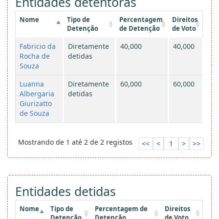
Entidades detentoras
Nome
Tipo de
Percentagem
Direitos
Detenção
de Detenção
de Voto
Fabricio da
Diretamente
40,000
40,000
Rocha de
detidas
Souza
Luanna
Diretamente
60,000
60,000
Albergaria
detidas
Giurizatto
de Souza
Mostrando de 1 até 2 de 2 registos
<<
<
1
>
>>
Entidades detidas
Nome
Tipo de
Percentagem de
Direitos
Detenção
Detenção
de Voto