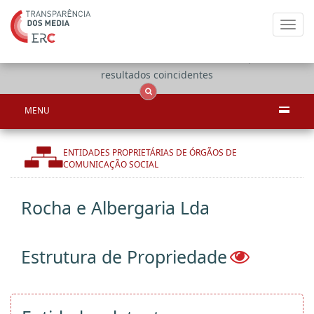
Toggl
navig
Apenas
OCS
Entidades
Tudo
resultados coincidentes
MENU
ENTIDADES PROPRIETÁRIAS DE ÓRGÃOS DE
COMUNICAÇÃO SOCIAL
Rocha e Albergaria Lda
Estrutura de Propriedade