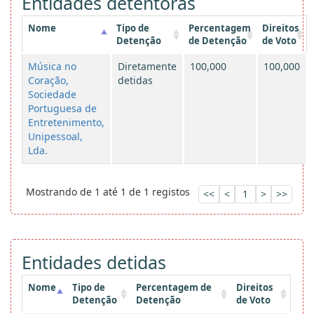
Entidades detentoras
Nome
Tipo de
Percentagem
Direitos
Detenção
de Detenção
de Voto
Música no
Diretamente
100,000
100,000
Coração,
detidas
Sociedade
Portuguesa de
Entretenimento,
Unipessoal,
Lda.
Mostrando de 1 até 1 de 1 registos
<<
<
1
>
>>
Entidades detidas
Nome
Tipo de
Percentagem de
Direitos
Detenção
Detenção
de Voto