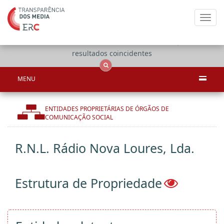
Toggl
navig
Apenas
OCS
Entidades
Tudo
resultados coincidentes
MENU
ENTIDADES PROPRIETÁRIAS DE ÓRGÃOS DE
COMUNICAÇÃO SOCIAL
R.N.L. Rádio Nova Loures, Lda.
Estrutura de Propriedade