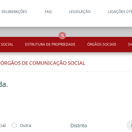
DELIBERAÇÕES
FAQ
LEGISLAÇÃO
LIGAÇÕES ÚT
Apenas resultados coincide
OCS
Entidades
Tudo
 SOCIAL
ESTRUTURA DE PROPRIEDADE
ÓRGÃOS SOCIAIS
D
E ÓRGÃOS DE COMUNICAÇÃO SOCIAL
da.
Distrito
ial
Outra