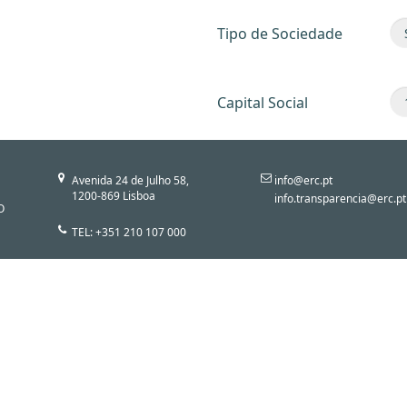
Tipo de Sociedade
Capital Social
Avenida 24 de Julho 58,
info@erc.pt
1200-869 Lisboa
info.transparencia@erc.pt
O
TEL: +351 210 107 000