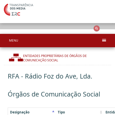
Ape
OCS
Entidades
Tudo
MENU
ENTIDADES PROPRIETÁRIAS DE ÓRGÃOS DE
COMUNICAÇÃO SOCIAL
RFA - Rádio Foz do Ave, Lda.
Órgãos de Comunicação Social
Designação
Tipo
Entid