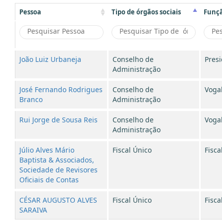
Pessoa
Tipo de órgãos sociais
Funç
João Luiz Urbaneja
Conselho de
Pres
Administração
José Fernando Rodrigues
Conselho de
Voga
Branco
Administração
Rui Jorge de Sousa Reis
Conselho de
Voga
Administração
Júlio Alves Mário
Fiscal Único
Fisca
Baptista & Associados,
Sociedade de Revisores
Oficiais de Contas
CÉSAR AUGUSTO ALVES
Fiscal Único
Fisca
SARAIVA