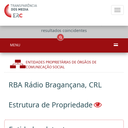
Toggl
navig
Apenas
OCS
Entidades
Tudo
resultados coincidentes
MENU
ENTIDADES PROPRIETÁRIAS DE ÓRGÃOS DE
COMUNICAÇÃO SOCIAL
RBA Rádio Bragançana, CRL
Estrutura de Propriedade