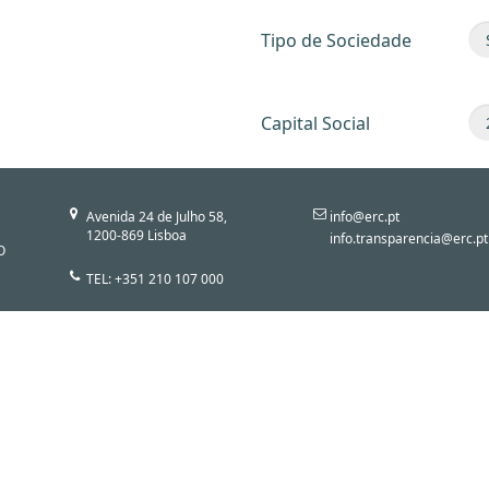
Tipo de Sociedade
Capital Social
Avenida 24 de Julho 58,
info@erc.pt
1200-869 Lisboa
info.transparencia@erc.pt
O
TEL: +351 210 107 000