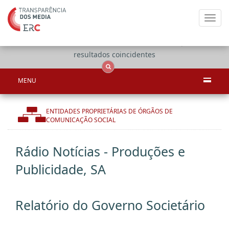
Toggl
navig
Apenas
OCS
Entidades
Tudo
resultados coincidentes
MENU
ENTIDADES PROPRIETÁRIAS DE ÓRGÃOS DE
COMUNICAÇÃO SOCIAL
Rádio Notícias - Produções e
Publicidade, SA
Relatório do Governo Societário