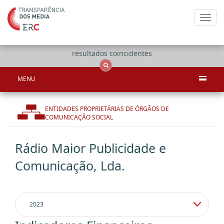
Toggl
navig
Apenas
OCS
Entidades
Tudo
resultados coincidentes
MENU
ENTIDADES PROPRIETÁRIAS DE ÓRGÃOS DE
COMUNICAÇÃO SOCIAL
Rádio Maior Publicidade e
Comunicação, Lda.