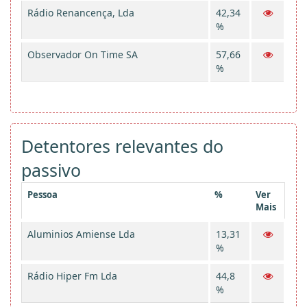
Rádio Renancença, Lda
42,34
%
Observador On Time SA
57,66
%
Detentores relevantes do
passivo
Pessoa
%
Ver
Mais
Aluminios Amiense Lda
13,31
%
Rádio Hiper Fm Lda
44,8
%