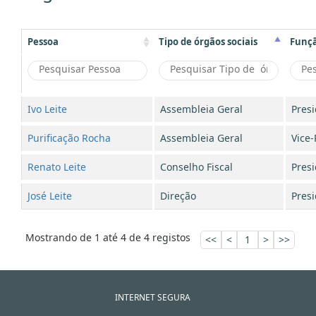
Pessoa
Tipo de órgãos sociais
Funç
Ivo Leite
Assembleia Geral
Pres
Purificação Rocha
Assembleia Geral
Vice-
Renato Leite
Conselho Fiscal
Pres
José Leite
Direção
Pres
Mostrando de 1 até 4 de 4 registos
<<
<
1
>
>>
INTERNET SEGURA