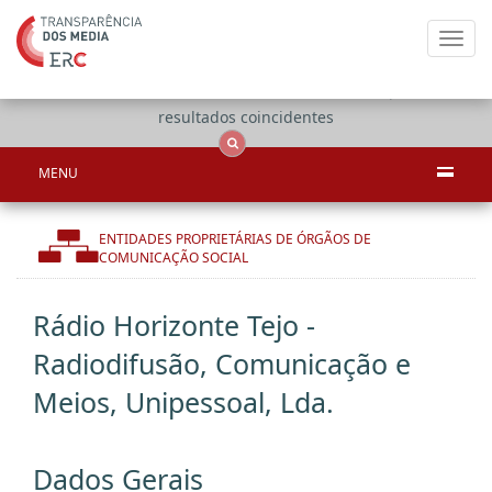
Toggl
navig
Apenas
OCS
Entidades
Tudo
resultados coincidentes
MENU
ENTIDADES PROPRIETÁRIAS DE ÓRGÃOS DE
COMUNICAÇÃO SOCIAL
Rádio Horizonte Tejo -
Radiodifusão, Comunicação e
Meios, Unipessoal, Lda.
Dados Gerais