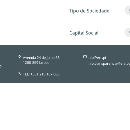
Tipo de Sociedade
Capital Social
Avenida 24 de Julho 58,
info@erc.pt
1200-869 Lisboa
info.transparencia@erc.pt
O
TEL: +351 210 107 000