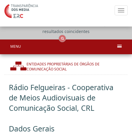
Toggl
navig
Apenas
OCS
Entidades
Tudo
resultados coincidentes
MENU
ENTIDADES PROPRIETÁRIAS DE ÓRGÃOS DE
COMUNICAÇÃO SOCIAL
Rádio Felgueiras - Cooperativa
de Meios Audiovisuais de
Comunicação Social, CRL
Dados Gerais