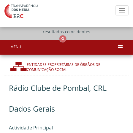
Toggl
navig
Apenas
OCS
Entidades
Tudo
resultados coincidentes
MENU
ENTIDADES PROPRIETÁRIAS DE ÓRGÃOS DE
COMUNICAÇÃO SOCIAL
Rádio Clube de Pombal, CRL
Dados Gerais
Actividade Principal