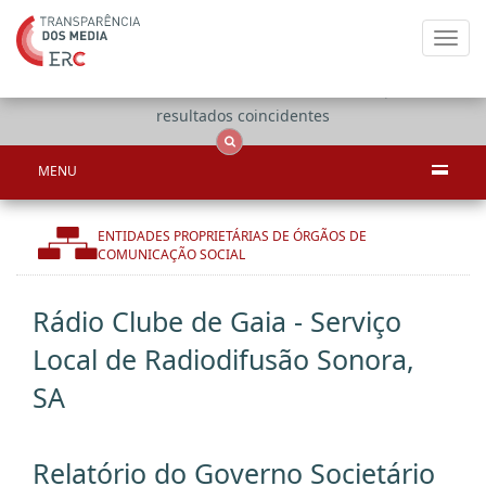
Toggl
navig
Apenas
OCS
Entidades
Tudo
resultados coincidentes
MENU
ENTIDADES PROPRIETÁRIAS DE ÓRGÃOS DE
COMUNICAÇÃO SOCIAL
Rádio Clube de Gaia - Serviço
Local de Radiodifusão Sonora,
SA
Relatório do Governo Societário