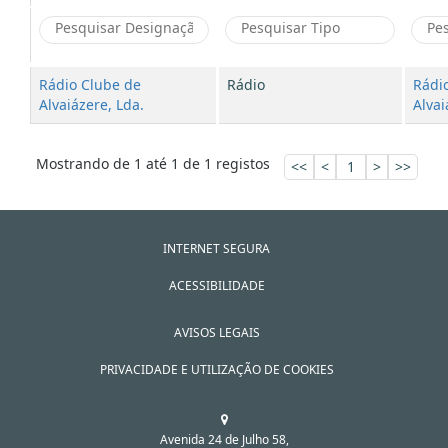
Rádio Clube de
Rádio
Rádi
Alvaiázere, Lda.
Alvai
Mostrando de 1 até 1 de 1 registos
<<
<
1
>
>>
INTERNET SEGURA
ACESSIBILIDADE
AVISOS LEGAIS
PRIVACIDADE E UTILIZAÇÃO DE COOKIES
Avenida 24 de Julho 58,