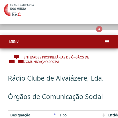
Ape
OCS
Entidades
Tudo
MENU
ENTIDADES PROPRIETÁRIAS DE ÓRGÃOS DE
COMUNICAÇÃO SOCIAL
Rádio Clube de Alvaiázere, Lda.
Órgãos de Comunicação Social
Designação
Tipo
Entid