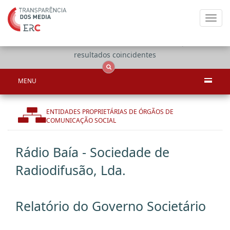
Toggl
navig
Apenas
OCS
Entidades
Tudo
resultados coincidentes
MENU
ENTIDADES PROPRIETÁRIAS DE ÓRGÃOS DE
COMUNICAÇÃO SOCIAL
Rádio Baía - Sociedade de
Radiodifusão, Lda.
Relatório do Governo Societário