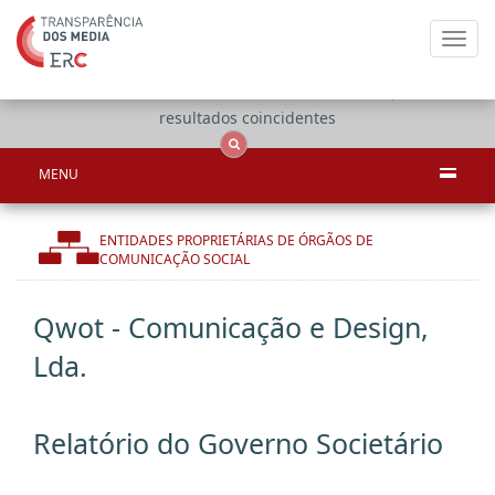
Toggl
navig
Apenas
OCS
Entidades
Tudo
resultados coincidentes
MENU
ENTIDADES PROPRIETÁRIAS DE ÓRGÃOS DE
COMUNICAÇÃO SOCIAL
Qwot - Comunicação e Design,
Lda.
Relatório do Governo Societário