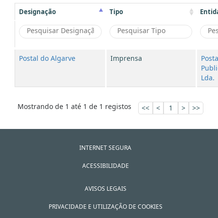
Designação
Tipo
Entid
Postal do Algarve
Imprensa
Posta
Publi
Lda.
Mostrando de 1 até 1 de 1 registos
<<
<
1
>
>>
INTERNET SEGURA
ACESSIBILIDADE
AVISOS LEGAIS
PRIVACIDADE E UTILIZAÇÃO DE COOKIES