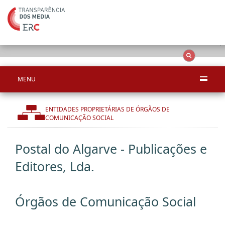
Ape
OCS
Entidades
Tudo
MENU
ENTIDADES PROPRIETÁRIAS DE ÓRGÃOS DE
COMUNICAÇÃO SOCIAL
Postal do Algarve - Publicações e
Editores, Lda.
Órgãos de Comunicação Social