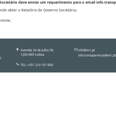
o Societário deve enviar um requerimento para o email info.tran
de obter o Relatório de Governo Societário;
rente;
Avenida 24 de Julho 58,
info@erc.pt
1200-869 Lisboa
info.transparencia@erc.pt
O
TEL: +351 210 107 000