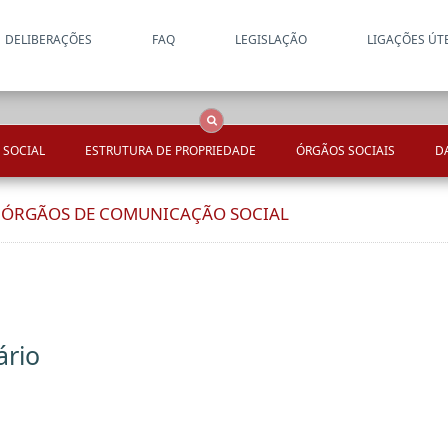
DELIBERAÇÕES
FAQ
LEGISLAÇÃO
LIGAÇÕES ÚT
Apenas resultados coincide
OCS
Entidades
Tudo
 SOCIAL
ESTRUTURA DE PROPRIEDADE
ÓRGÃOS SOCIAIS
D
E ÓRGÃOS DE COMUNICAÇÃO SOCIAL
ário