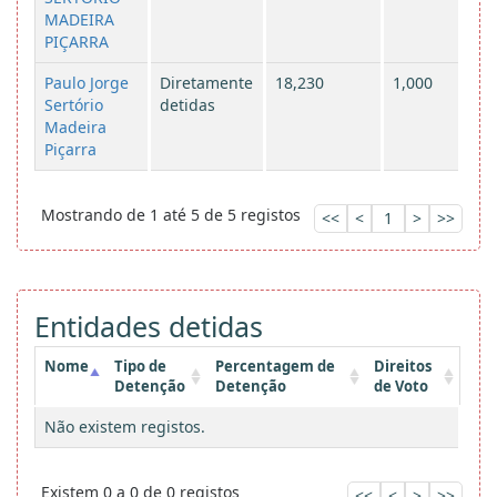
MADEIRA
PIÇARRA
Paulo Jorge
Diretamente
18,230
1,000
Sertório
detidas
Madeira
Piçarra
Mostrando de 1 até 5 de 5 registos
<<
<
1
>
>>
Entidades detidas
Nome
Tipo de
Percentagem de
Direitos
Detenção
Detenção
de Voto
Não existem registos.
Existem 0 a 0 de 0 registos
<<
<
>
>>