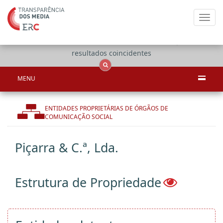
Toggl
navig
Apenas
OCS
Entidades
Tudo
resultados coincidentes
MENU
ENTIDADES PROPRIETÁRIAS DE ÓRGÃOS DE
COMUNICAÇÃO SOCIAL
Piçarra & C.ª, Lda.
Estrutura de Propriedade