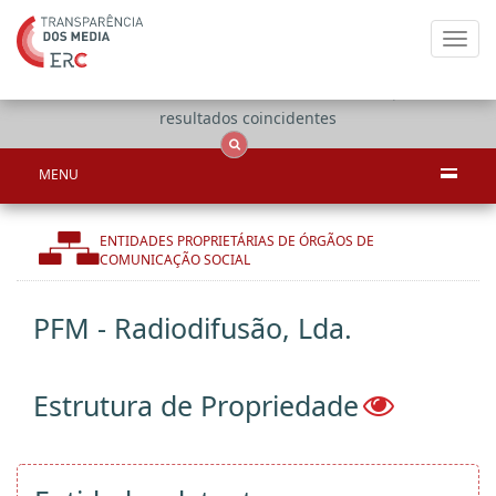
Toggl
navig
Apenas
OCS
Entidades
Tudo
resultados coincidentes
MENU
ENTIDADES PROPRIETÁRIAS DE ÓRGÃOS DE
COMUNICAÇÃO SOCIAL
PFM - Radiodifusão, Lda.
Estrutura de Propriedade